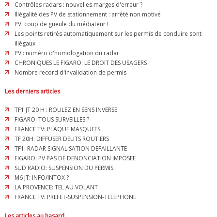
Contrôles radars : nouvelles marges d'erreur ?
Illégalité des PV de stationnement : arrêté non motivé
PV: coup de gueule du médiateur !
Les points retirés automatiquement sur les permis de conduire sont
illégaux
PV : numéro d'homologation du radar
CHRONIQUES LE FIGARO: LE DROIT DES USAGERS
Nombre record d'invalidation de permis
Les derniers articles
TF1 JT 20 H : ROULEZ EN SENS INVERSE
FIGARO: TOUS SURVEILLES ?
FRANCE TV: PLAQUE MASQUEES
TF 20H: DIFFUSER DELITS ROUTIERS
TF1: RADAR SIGNALISATION DEFAILLANTE
FIGARO: PV PAS DE DENONCIATION IMPOSEE
SUD RADIO: SUSPENSION DU PERMIS
M6 JT: INFO/INTOX ?
LA PROVENCE: TEL AU VOLANT
FRANCE TV: PREFET-SUSPENSION-TELEPHONE
Les articles au hasard