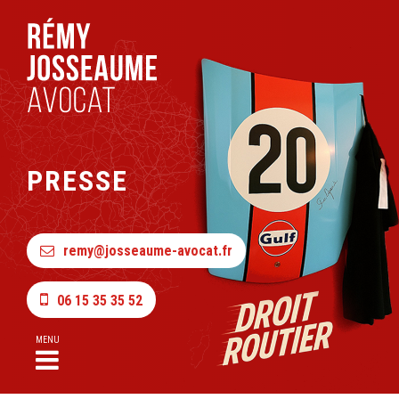
PRESSE
remy@josseaume-avocat.fr
06 15 35 35 52
MENU