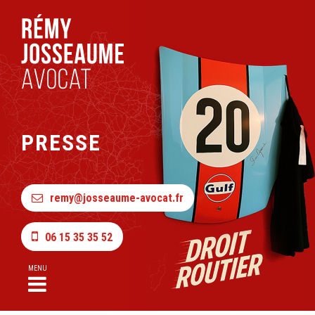
PRESSE
remy@josseaume-avocat.fr
06 15 35 35 52
MENU