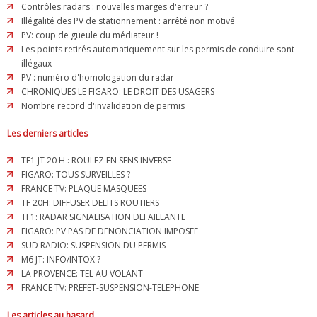
Contrôles radars : nouvelles marges d'erreur ?
Illégalité des PV de stationnement : arrêté non motivé
PV: coup de gueule du médiateur !
Les points retirés automatiquement sur les permis de conduire sont
illégaux
PV : numéro d'homologation du radar
CHRONIQUES LE FIGARO: LE DROIT DES USAGERS
Nombre record d'invalidation de permis
Les derniers articles
TF1 JT 20 H : ROULEZ EN SENS INVERSE
FIGARO: TOUS SURVEILLES ?
FRANCE TV: PLAQUE MASQUEES
TF 20H: DIFFUSER DELITS ROUTIERS
TF1: RADAR SIGNALISATION DEFAILLANTE
FIGARO: PV PAS DE DENONCIATION IMPOSEE
SUD RADIO: SUSPENSION DU PERMIS
M6 JT: INFO/INTOX ?
LA PROVENCE: TEL AU VOLANT
FRANCE TV: PREFET-SUSPENSION-TELEPHONE
Les articles au hasard