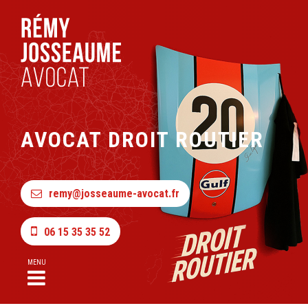
AVOCAT DROIT ROUTIER
remy@josseaume-avocat.fr
06 15 35 35 52
MENU