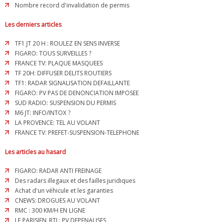
Nombre record d'invalidation de permis
Les derniers articles
TF1 JT 20 H : ROULEZ EN SENS INVERSE
FIGARO: TOUS SURVEILLES ?
FRANCE TV: PLAQUE MASQUEES
TF 20H: DIFFUSER DELITS ROUTIERS
TF1: RADAR SIGNALISATION DEFAILLANTE
FIGARO: PV PAS DE DENONCIATION IMPOSEE
SUD RADIO: SUSPENSION DU PERMIS
M6 JT: INFO/INTOX ?
LA PROVENCE: TEL AU VOLANT
FRANCE TV: PREFET-SUSPENSION-TELEPHONE
Les articles au hasard
FIGARO: RADAR ANTI FREINAGE
Des radars illegaux et des failles juridiques
Achat d'un véhicule et les garanties
CNEWS: DROGUES AU VOLANT
RMC : 300 KM/H EN LIGNE
LE PARISIEN_RTL: PV DEPENALISES