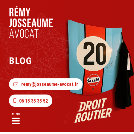
BLOG
remy@josseaume-avocat.fr
06 15 35 35 52
MENU