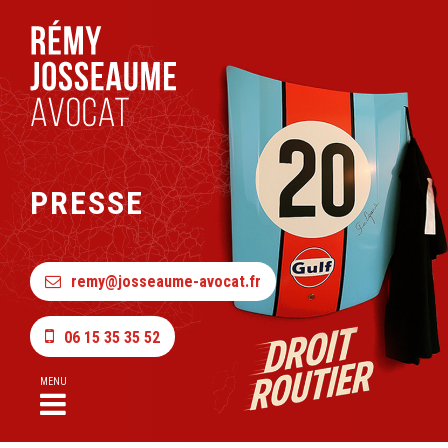
PRESSE
remy@josseaume-avocat.fr
06 15 35 35 52
MENU