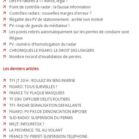
Des PV raturés à 17 euros, légal ?
Point de contrôle radar : la fausse information
Contrôles radars : nouvelles marges d'erreur ?
Illégalité des PV de stationnement : arrêté non motivé
PV: coup de gueule du médiateur !
Les points retirés automatiquement sur les permis de conduire sont
illégaux
PV : numéro d'homologation du radar
CHRONIQUES LE FIGARO: LE DROIT DES USAGERS
Nombre record d'invalidation de permis
Les derniers articles
TF1 JT 20 H : ROULEZ EN SENS INVERSE
FIGARO: TOUS SURVEILLES ?
FRANCE TV: PLAQUE MASQUEES
TF 20H: DIFFUSER DELITS ROUTIERS
TF1: RADAR SIGNALISATION DEFAILLANTE
FIGARO: PV PAS DE DENONCIATION IMPOSEE
SUD RADIO: SUSPENSION DU PERMIS
M6 JT: INFO/INTOX ?
LA PROVENCE: TEL AU VOLANT
FRANCE TV: PREFET-SUSPENSION-TELEPHONE