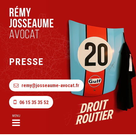
PRESSE
remy@josseaume-avocat.fr
06 15 35 35 52
MENU