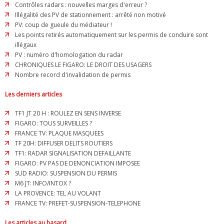
Contrôles radars : nouvelles marges d'erreur ?
Illégalité des PV de stationnement : arrêté non motivé
PV: coup de gueule du médiateur !
Les points retirés automatiquement sur les permis de conduire sont
illégaux
PV : numéro d'homologation du radar
CHRONIQUES LE FIGARO: LE DROIT DES USAGERS
Nombre record d'invalidation de permis
Les derniers articles
TF1 JT 20 H : ROULEZ EN SENS INVERSE
FIGARO: TOUS SURVEILLES ?
FRANCE TV: PLAQUE MASQUEES
TF 20H: DIFFUSER DELITS ROUTIERS
TF1: RADAR SIGNALISATION DEFAILLANTE
FIGARO: PV PAS DE DENONCIATION IMPOSEE
SUD RADIO: SUSPENSION DU PERMIS
M6 JT: INFO/INTOX ?
LA PROVENCE: TEL AU VOLANT
FRANCE TV: PREFET-SUSPENSION-TELEPHONE
Les articles au hasard