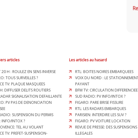
Re
ers articles
Les articles au hasard
T 20 H : ROULEZ EN SENS INVERSE
RTL: BOITES NOIRES EMBARQUEES
O: TOUS SURVEILLES ?
VOIX DU NORD : LE STATIONNEMEN
CE TV: PLAQUE MASQUEES
PAYANT
H: DIFFUSER DELITS ROUTIERS
BFM TV: CIRCULATION DIFFERENCIEE
 RADAR SIGNALISATION DEFAILLANTE
SUD RADIO: PV INFO/INTOX ?
RO: PV PAS DE DENONCIATION
FIGARO: PARE BRISE FISSURE
SEE
RTL: LES RADARS EMBARQUES
RADIO: SUSPENSION DU PERMIS
PARISIEN: INTERDIRE LES SUV ?
: INFO/INTOX ?
FIGARO: PV VOITURE LOCATION
ROVENCE: TEL AU VOLANT
REVUE DE PRESSE: DES SUSPENSIONS
CE TV: PREFET-SUSPENSION-
ILLEGALES