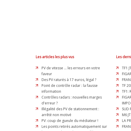
Les articles les plus vus
Les derni
PV de vitesse ... les erreurs en votre
TF1 J
faveur
FIGAR
Des PV raturés à 17 euros, légal ?
FRAN
Point de contrôle radar : la fausse
TF 20
information
TF1:
Contrôles radars : nouvelles marges
FIGA
d'erreur ?
IMPO
Illégalité des PV de stationnement :
SUD 
arrêté non motivé
M6 JT
PV: coup de gueule du médiateur !
LA P
Les points retirés automatiquement sur
FRAN