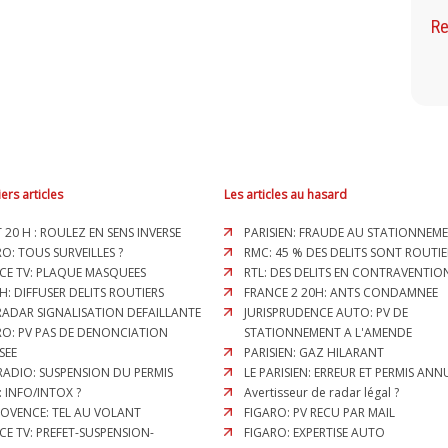
Re
ers articles
Les articles au hasard
T 20 H : ROULEZ EN SENS INVERSE
PARISIEN: FRAUDE AU STATIONNEM
O: TOUS SURVEILLES ?
RMC: 45 % DES DELITS SONT ROUTIE
CE TV: PLAQUE MASQUEES
RTL: DES DELITS EN CONTRAVENTION
H: DIFFUSER DELITS ROUTIERS
FRANCE 2 20H: ANTS CONDAMNEE
 RADAR SIGNALISATION DEFAILLANTE
JURISPRUDENCE AUTO: PV DE
RO: PV PAS DE DENONCIATION
STATIONNEMENT A L'AMENDE
SEE
PARISIEN: GAZ HILARANT
RADIO: SUSPENSION DU PERMIS
LE PARISIEN: ERREUR ET PERMIS ANN
: INFO/INTOX ?
Avertisseur de radar légal ?
ROVENCE: TEL AU VOLANT
FIGARO: PV RECU PAR MAIL
CE TV: PREFET-SUSPENSION-
FIGARO: EXPERTISE AUTO