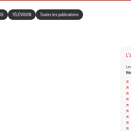
OS
TÉLÉVISION
Toutes les publications
L'
Le
Ré