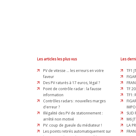
Les articles les plus vus
Les derni
PV de vitesse ... les erreurs en votre
TF1 J
faveur
FIGAR
Des PV raturés à 17 euros, légal ?
FRAN
Point de contrôle radar : la fausse
TF 20
information
TF1:
Contrôles radars : nouvelles marges
FIGA
d'erreur ?
IMPO
Illégalité des PV de stationnement :
SUD 
arrêté non motivé
M6 JT
PV: coup de gueule du médiateur !
LA P
Les points retirés automatiquement sur
FRAN