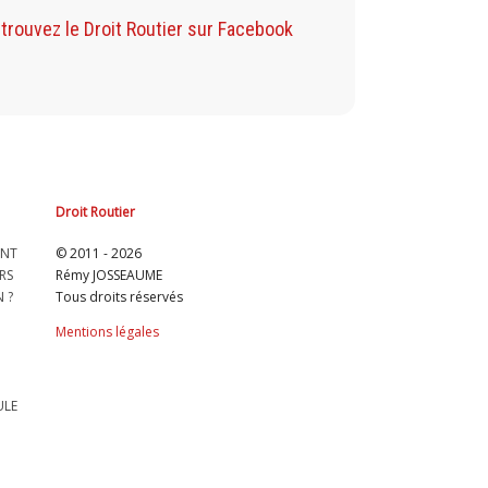
Retrouvez mon Blog sur Facebook
trouvez le Droit Routier sur Facebook
Droit Routier
ENT
© 2011 - 2026
RS
Rémy JOSSEAUME
 ?
Tous droits réservés
Mentions légales
ULE