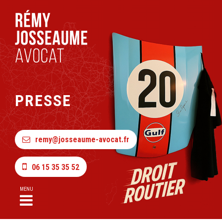
PRESSE
remy@josseaume-avocat.fr
06 15 35 35 52
MENU