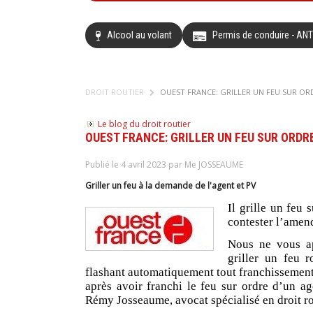
Alcool au volant
Permis de conduire - AN
DROIT ROUTIER
OUEST FRANCE: GRILLER UN FEU SUR OR
Le blog du droit routier
OUEST FRANCE: GRILLER UN FEU SUR ORDR
Publié le 4 avril 2023 par Me JOSSEAUME
Griller un feu à la demande de l'agent et PV
Il grille un feu 
contester l’amen
Nous ne vous ap
griller un feu 
flashant automatiquement tout franchissement d
après avoir franchi le feu sur ordre d’un a
Rémy Josseaume, avocat spécialisé en droit ro