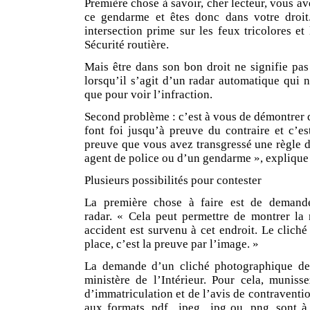
Première chose à savoir, cher lecteur, vous av
ce gendarme et êtes donc dans votre droit
intersection prime sur les feux tricolores et 
Sécurité routière.
Mais être dans son bon droit ne signifie pas
lorsqu’il s’agit d’un radar automatique qui 
que pour voir l’infraction.
Second problème : c’est à vous de démontrer q
font foi jusqu’à preuve du contraire et c’es
preuve que vous avez transgressé une règle d
agent de police ou d’un gendarme », expliqu
Plusieurs possibilités pour contester
La première chose à faire est de demande
radar. « Cela peut permettre de montrer la
accident est survenu à cet endroit. Le cliché
place, c’est la preuve par l’image. »
La demande d’un cliché photographique de 
ministère de l’Intérieur. Pour cela, munisse
d’immatriculation et de l’avis de contraventio
aux formats. pdf,. jpeg,. jpg ou. png, sont 