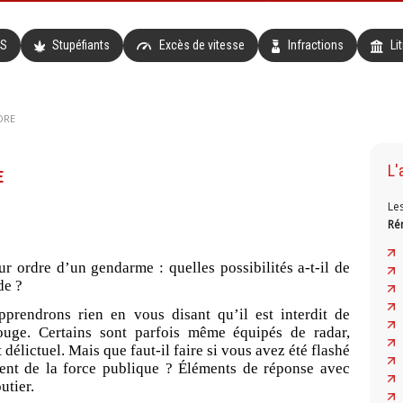
TS
Stupéfiants
Excès de vitesse
Infractions
Li
DRE
L'
E
Le
Ré
sur ordre d’un gendarme : quelles possibilités a-t-il de
de ?
prendrons rien en vous disant qu’il est interdit de
rouge. Certains sont parfois même équipés de radar,
élictuel. Mais que faut-il faire si vous avez été flashé
gent de la force publique ? Éléments de réponse avec
utier.