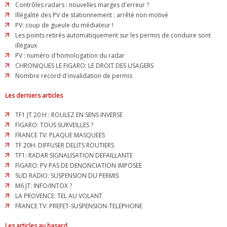
Contrôles radars : nouvelles marges d'erreur ?
Illégalité des PV de stationnement : arrêté non motivé
PV: coup de gueule du médiateur !
Les points retirés automatiquement sur les permis de conduire sont
illégaux
PV : numéro d'homologation du radar
CHRONIQUES LE FIGARO: LE DROIT DES USAGERS
Nombre record d'invalidation de permis
Les derniers articles
TF1 JT 20 H : ROULEZ EN SENS INVERSE
FIGARO: TOUS SURVEILLES ?
FRANCE TV: PLAQUE MASQUEES
TF 20H: DIFFUSER DELITS ROUTIERS
TF1: RADAR SIGNALISATION DEFAILLANTE
FIGARO: PV PAS DE DENONCIATION IMPOSEE
SUD RADIO: SUSPENSION DU PERMIS
M6 JT: INFO/INTOX ?
LA PROVENCE: TEL AU VOLANT
FRANCE TV: PREFET-SUSPENSION-TELEPHONE
Les articles au hasard