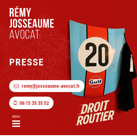
PRESSE
remy@josseaume-avocat.fr
06 15 35 35 52
MENU