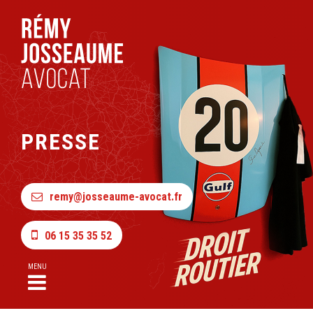
PRESSE
remy@josseaume-avocat.fr
06 15 35 35 52
MENU