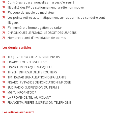
Contrôles radars : nouvelles marges d'erreur ?
Illégalité des PV de stationnement : arrêté non motivé
PV: coup de gueule du médiateur !
Les points retirés automatiquement sur les permis de conduire sont
illégaux
PV : numéro d'homologation du radar
CHRONIQUES LE FIGARO: LE DROIT DES USAGERS
Nombre record d'invalidation de permis
Les derniers articles
TF1 JT 20 H : ROULEZ EN SENS INVERSE
FIGARO: TOUS SURVEILLES ?
FRANCE TV: PLAQUE MASQUEES
TF 20H: DIFFUSER DELITS ROUTIERS
TF1: RADAR SIGNALISATION DEFAILLANTE
FIGARO: PV PAS DE DENONCIATION IMPOSEE
SUD RADIO: SUSPENSION DU PERMIS
M6 JT: INFO/INTOX ?
LA PROVENCE: TEL AU VOLANT
FRANCE TV: PREFET-SUSPENSION-TELEPHONE
Les articles au hasard