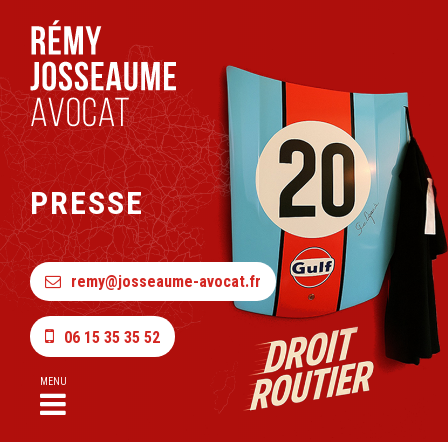
PRESSE
remy@josseaume-avocat.fr
06 15 35 35 52
MENU