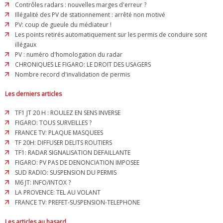
Contrôles radars : nouvelles marges d'erreur ?
Illégalité des PV de stationnement : arrêté non motivé
PV: coup de gueule du médiateur !
Les points retirés automatiquement sur les permis de conduire sont
illégaux
PV : numéro d'homologation du radar
CHRONIQUES LE FIGARO: LE DROIT DES USAGERS
Nombre record d'invalidation de permis
Les derniers articles
TF1 JT 20 H : ROULEZ EN SENS INVERSE
FIGARO: TOUS SURVEILLES ?
FRANCE TV: PLAQUE MASQUEES
TF 20H: DIFFUSER DELITS ROUTIERS
TF1: RADAR SIGNALISATION DEFAILLANTE
FIGARO: PV PAS DE DENONCIATION IMPOSEE
SUD RADIO: SUSPENSION DU PERMIS
M6 JT: INFO/INTOX ?
LA PROVENCE: TEL AU VOLANT
FRANCE TV: PREFET-SUSPENSION-TELEPHONE
Les articles au hasard