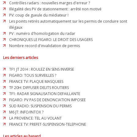
Contrôles radars : nouvelles marges d'erreur ?
Illégalité des PV de stationnement : arrêté non motivé
PV: coup de gueule du médiateur !
Les points retirés automatiquement sur les permis de conduire sont
illégaux
PV : numéro d'homologation du radar
CHRONIQUES LE FIGARO: LE DROIT DES USAGERS
Nombre record d'invalidation de permis
Les derniers articles
TF1 JT 20 H : ROULEZ EN SENS INVERSE
FIGARO: TOUS SURVEILLES ?
FRANCE TV: PLAQUE MASQUEES
TF 20H: DIFFUSER DELITS ROUTIERS
TF1: RADAR SIGNALISATION DEFAILLANTE
FIGARO: PV PAS DE DENONCIATION IMPOSEE
SUD RADIO: SUSPENSION DU PERMIS
M6 JT: INFO/INTOX ?
LA PROVENCE: TEL AU VOLANT
FRANCE TV: PREFET-SUSPENSION-TELEPHONE
Les articles au hasard