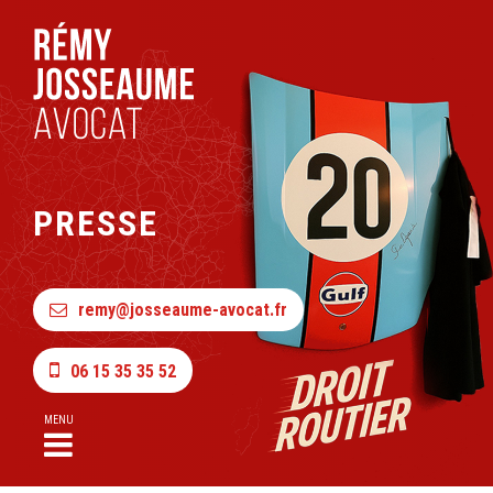
PRESSE
remy@josseaume-avocat.fr
06 15 35 35 52
MENU