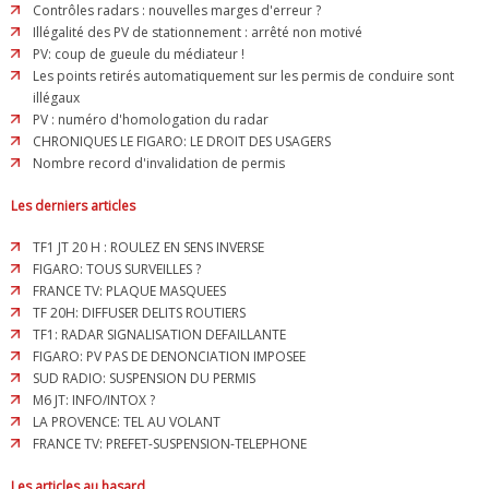
Contrôles radars : nouvelles marges d'erreur ?
Illégalité des PV de stationnement : arrêté non motivé
PV: coup de gueule du médiateur !
Les points retirés automatiquement sur les permis de conduire sont
illégaux
PV : numéro d'homologation du radar
CHRONIQUES LE FIGARO: LE DROIT DES USAGERS
Nombre record d'invalidation de permis
Les derniers articles
TF1 JT 20 H : ROULEZ EN SENS INVERSE
FIGARO: TOUS SURVEILLES ?
FRANCE TV: PLAQUE MASQUEES
TF 20H: DIFFUSER DELITS ROUTIERS
TF1: RADAR SIGNALISATION DEFAILLANTE
FIGARO: PV PAS DE DENONCIATION IMPOSEE
SUD RADIO: SUSPENSION DU PERMIS
M6 JT: INFO/INTOX ?
LA PROVENCE: TEL AU VOLANT
FRANCE TV: PREFET-SUSPENSION-TELEPHONE
Les articles au hasard