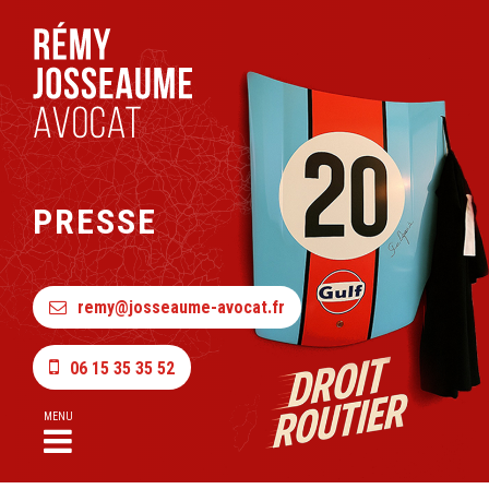
PRESSE
remy@josseaume-avocat.fr
06 15 35 35 52
MENU