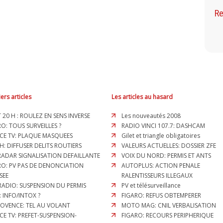
Re
ers articles
Les articles au hasard
T 20 H : ROULEZ EN SENS INVERSE
Les nouveautés 2008
O: TOUS SURVEILLES ?
RADIO VINCI 107.7: DASHCAM
CE TV: PLAQUE MASQUEES
Gilet et triangle obligatoires
H: DIFFUSER DELITS ROUTIERS
VALEURS ACTUELLES: DOSSIER ZFE
 RADAR SIGNALISATION DEFAILLANTE
VOIX DU NORD: PERMIS ET ANTS
RO: PV PAS DE DENONCIATION
AUTOPLUS: ACTION PENALE
SEE
RALENTISSEURS ILLEGAUX
RADIO: SUSPENSION DU PERMIS
PV et télésurveillance
: INFO/INTOX ?
FIGARO: REFUS OBTEMPERER
ROVENCE: TEL AU VOLANT
MOTO MAG: CNIL VERBALISATION
CE TV: PREFET-SUSPENSION-
FIGARO: RECOURS PERIPHERIQUE