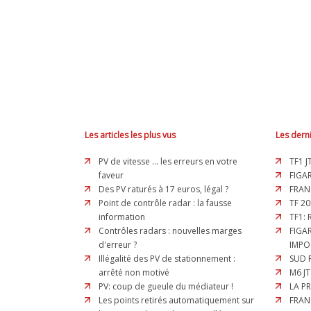
Les articles les plus vus
Les derni
PV de vitesse ... les erreurs en votre
TF1 J
faveur
FIGAR
Des PV raturés à 17 euros, légal ?
FRAN
Point de contrôle radar : la fausse
TF 20
information
TF1:
Contrôles radars : nouvelles marges
FIGA
d'erreur ?
IMPO
Illégalité des PV de stationnement :
SUD 
arrêté non motivé
M6 JT
PV: coup de gueule du médiateur !
LA P
Les points retirés automatiquement sur
FRAN