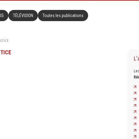
OS
TÉLÉVISION
Toutes les publications
STICE
STICE
L'
Le
Ré