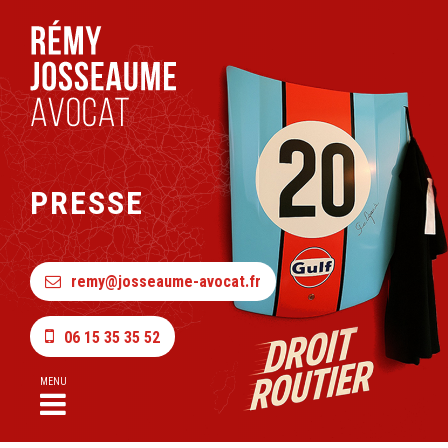
PRESSE
remy@josseaume-avocat.fr
06 15 35 35 52
MENU