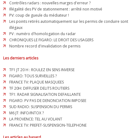
Contrôles radars : nouvelles marges d'erreur ?
Illégalité des PV de stationnement : arrêté non motivé
PV: coup de gueule du médiateur !
Les points retirés automatiquement sur les permis de conduire sont
illégaux
PV : numéro d'homologation du radar
CHRONIQUES LE FIGARO: LE DROIT DES USAGERS
Nombre record d'invalidation de permis
Les derniers articles
TF1 JT 20 H : ROULEZ EN SENS INVERSE
FIGARO: TOUS SURVEILLES ?
FRANCE TV: PLAQUE MASQUEES
TF 20H: DIFFUSER DELITS ROUTIERS
TF1: RADAR SIGNALISATION DEFAILLANTE
FIGARO: PV PAS DE DENONCIATION IMPOSEE
SUD RADIO: SUSPENSION DU PERMIS
M6 JT: INFO/INTOX ?
LA PROVENCE: TEL AU VOLANT
FRANCE TV: PREFET-SUSPENSION-TELEPHONE
Les articles au hasard