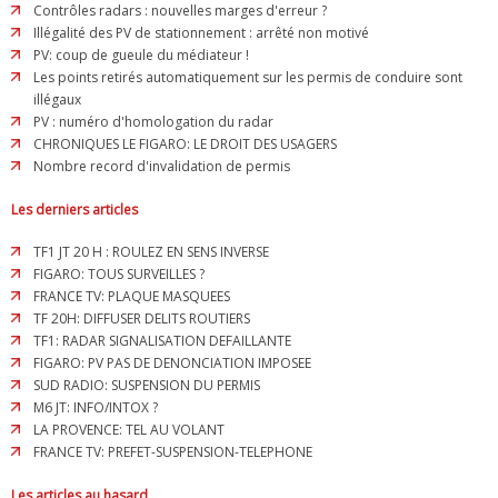
Contrôles radars : nouvelles marges d'erreur ?
Illégalité des PV de stationnement : arrêté non motivé
PV: coup de gueule du médiateur !
Les points retirés automatiquement sur les permis de conduire sont
illégaux
PV : numéro d'homologation du radar
CHRONIQUES LE FIGARO: LE DROIT DES USAGERS
Nombre record d'invalidation de permis
Les derniers articles
TF1 JT 20 H : ROULEZ EN SENS INVERSE
FIGARO: TOUS SURVEILLES ?
FRANCE TV: PLAQUE MASQUEES
TF 20H: DIFFUSER DELITS ROUTIERS
TF1: RADAR SIGNALISATION DEFAILLANTE
FIGARO: PV PAS DE DENONCIATION IMPOSEE
SUD RADIO: SUSPENSION DU PERMIS
M6 JT: INFO/INTOX ?
LA PROVENCE: TEL AU VOLANT
FRANCE TV: PREFET-SUSPENSION-TELEPHONE
Les articles au hasard