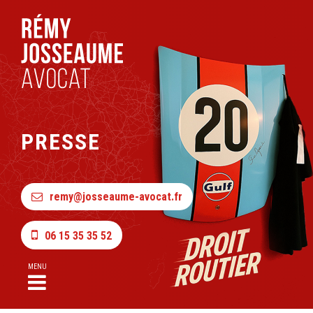
PRESSE
remy@josseaume-avocat.fr
06 15 35 35 52
MENU