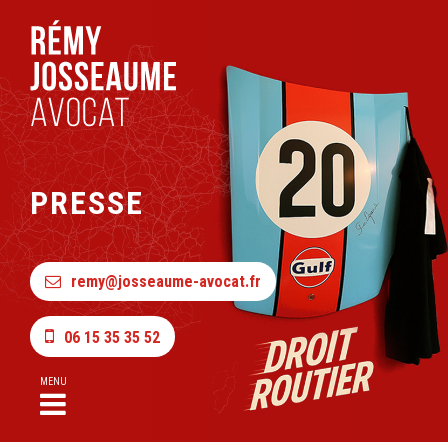
PRESSE
remy@josseaume-avocat.fr
06 15 35 35 52
MENU