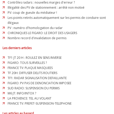
Contrôles radars : nouvelles marges d'erreur ?
Illégalité des PV de stationnement : arrêté non motivé
PV: coup de gueule du médiateur !
Les points retirés automatiquement sur les permis de conduire sont
illégaux
PV : numéro d'homologation du radar
CHRONIQUES LE FIGARO: LE DROIT DES USAGERS
Nombre record d'invalidation de permis
Les derniers articles
TF1 JT 20 H : ROULEZ EN SENS INVERSE
FIGARO: TOUS SURVEILLES ?
FRANCE TV: PLAQUE MASQUEES
TF 20H: DIFFUSER DELITS ROUTIERS
TF1: RADAR SIGNALISATION DEFAILLANTE
FIGARO: PV PAS DE DENONCIATION IMPOSEE
SUD RADIO: SUSPENSION DU PERMIS
M6 JT: INFO/INTOX ?
LA PROVENCE: TEL AU VOLANT
FRANCE TV: PREFET-SUSPENSION-TELEPHONE
Les articles au hasard