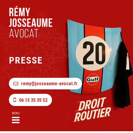
PRESSE
remy@josseaume-avocat.fr
06 15 35 35 52
MENU