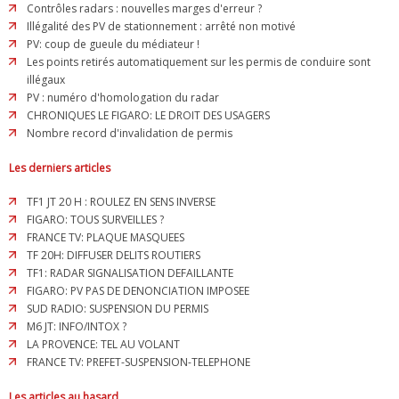
Contrôles radars : nouvelles marges d'erreur ?
Illégalité des PV de stationnement : arrêté non motivé
PV: coup de gueule du médiateur !
Les points retirés automatiquement sur les permis de conduire sont
illégaux
PV : numéro d'homologation du radar
CHRONIQUES LE FIGARO: LE DROIT DES USAGERS
Nombre record d'invalidation de permis
Les derniers articles
TF1 JT 20 H : ROULEZ EN SENS INVERSE
FIGARO: TOUS SURVEILLES ?
FRANCE TV: PLAQUE MASQUEES
TF 20H: DIFFUSER DELITS ROUTIERS
TF1: RADAR SIGNALISATION DEFAILLANTE
FIGARO: PV PAS DE DENONCIATION IMPOSEE
SUD RADIO: SUSPENSION DU PERMIS
M6 JT: INFO/INTOX ?
LA PROVENCE: TEL AU VOLANT
FRANCE TV: PREFET-SUSPENSION-TELEPHONE
Les articles au hasard