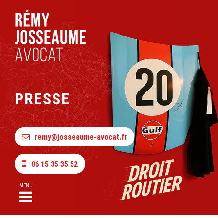
PRESSE
remy@josseaume-avocat.fr
06 15 35 35 52
MENU