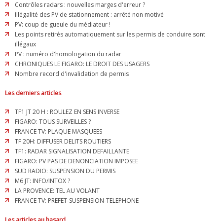
Contrôles radars : nouvelles marges d'erreur ?
Illégalité des PV de stationnement : arrêté non motivé
PV: coup de gueule du médiateur !
Les points retirés automatiquement sur les permis de conduire sont
illégaux
PV : numéro d'homologation du radar
CHRONIQUES LE FIGARO: LE DROIT DES USAGERS
Nombre record d'invalidation de permis
Les derniers articles
TF1 JT 20 H : ROULEZ EN SENS INVERSE
FIGARO: TOUS SURVEILLES ?
FRANCE TV: PLAQUE MASQUEES
TF 20H: DIFFUSER DELITS ROUTIERS
TF1: RADAR SIGNALISATION DEFAILLANTE
FIGARO: PV PAS DE DENONCIATION IMPOSEE
SUD RADIO: SUSPENSION DU PERMIS
M6 JT: INFO/INTOX ?
LA PROVENCE: TEL AU VOLANT
FRANCE TV: PREFET-SUSPENSION-TELEPHONE
Les articles au hasard