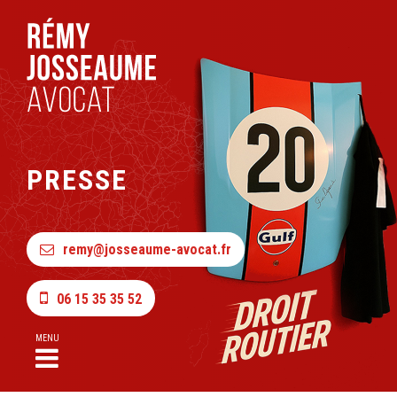
PRESSE
remy@josseaume-avocat.fr
06 15 35 35 52
MENU