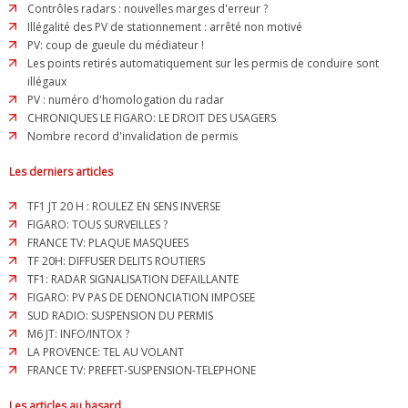
Contrôles radars : nouvelles marges d'erreur ?
Illégalité des PV de stationnement : arrêté non motivé
PV: coup de gueule du médiateur !
Les points retirés automatiquement sur les permis de conduire sont
illégaux
PV : numéro d'homologation du radar
CHRONIQUES LE FIGARO: LE DROIT DES USAGERS
Nombre record d'invalidation de permis
Les derniers articles
TF1 JT 20 H : ROULEZ EN SENS INVERSE
FIGARO: TOUS SURVEILLES ?
FRANCE TV: PLAQUE MASQUEES
TF 20H: DIFFUSER DELITS ROUTIERS
TF1: RADAR SIGNALISATION DEFAILLANTE
FIGARO: PV PAS DE DENONCIATION IMPOSEE
SUD RADIO: SUSPENSION DU PERMIS
M6 JT: INFO/INTOX ?
LA PROVENCE: TEL AU VOLANT
FRANCE TV: PREFET-SUSPENSION-TELEPHONE
Les articles au hasard