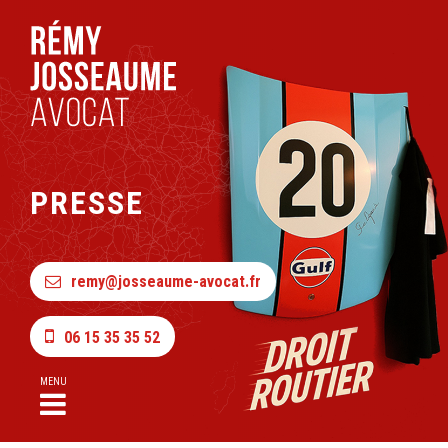
PRESSE
remy@josseaume-avocat.fr
06 15 35 35 52
MENU